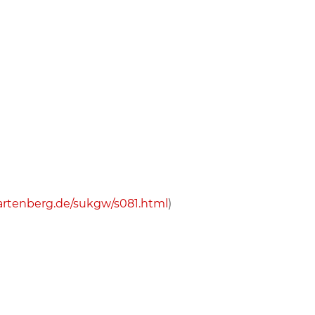
artenberg.de/sukgw/s081.html
)