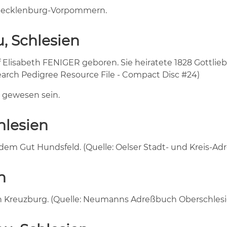
 Mecklenburg-Vorpommern.
, Schlesien
lisabeth FENIGER geboren. Sie heiratete 1828 Gottlieb M
search Pedigree Resource File - Compact Disc #24)
R gewesen sein.
hlesien
dem Gut Hundsfeld. (Quelle: Oelser Stadt- und Kreis-Adr
n
Kreuzburg. (Quelle: Neumanns Adreßbuch Oberschlesien 19